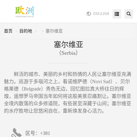
ENGLISH
首页
目的地
塞尔维亚
塞尔维亚
（Serbia）
鲜活的城市、美丽的乡村和热情的人民让塞尔维亚充满
魅力。巡游于多瑙河之上，看诺维萨德（Novi Sad）、贝尔
格莱德（Belgrade）秀色无边，回忆图拉真大桥往日的辉
煌，遥想罗马帝国当年如何将这般美景忍痛割让。塞尔维亚
全境内散落的众多修道院，有些甚至深藏于山间；塞尔维亚
的水疗胜地让您悠闲自在，重新焕发身心活力。
区号：+381