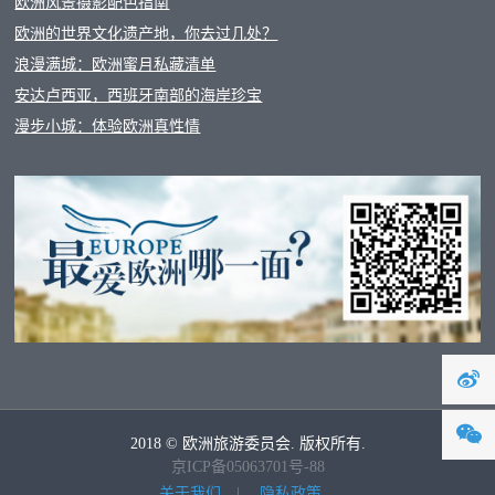
欧洲风景摄影配色指南
欧洲的世界文化遗产地，你去过几处？
浪漫满城：欧洲蜜月私藏清单
安达卢西亚，西班牙南部的海岸珍宝
漫步小城：体验欧洲真性情
2018 © 欧洲旅游委员会. 版权所有.
京ICP备05063701号-88
关于我们
|
隐私政策