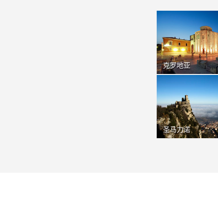
克罗地亚
圣马力诺