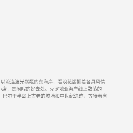
这里可以流连波光粼粼的东海岸，看浪花簇拥着各具风情
小店，是闲暇的好去处。克罗地亚海岸线上散落的
滩，巴尔干半岛上古老的城墙和中世纪遗迹，等待着有