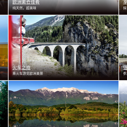
欧洲素食佳肴
纯天然，超美味
探
了解更多
火车之旅
乘火车游览欧洲美景
参
了解更多