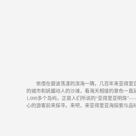
依偎在碧波荡漾的滨海一隅，几百年来亚得里亚海
的城市和妩媚动人的沙滩，看海天相接的景色一直
1,000多个岛屿，正是人们所说的“亚得里亚明
心的游客前来探寻。来吧，来亚得里亚海探索与品